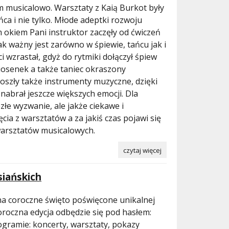
m musicalowo. Warsztaty z Kaią Burkot były
ńca i nie tylko. Młode adeptki rozwoju
 okiem Pani instruktor zaczęły od ćwiczeń
ak ważny jest zarówno w śpiewie, tańcu jak i
 wzrastał, gdyż do rytmiki dołączył śpiew
iosenek a także taniec okraszony
oszły także instrumenty muzyczne, dzięki
abrał jeszcze większych emocji. Dla
złe wyzwanie, ale jakże ciekawe i
ęcia z warsztatów a za jakiś czas pojawi się
warsztatów musicalowych.
czytaj więcej
siańskich
a coroczne święto poświęcone unikalnej
goroczna edycja odbędzie się pod hasłem:
gramie: koncerty, warsztaty, pokazy