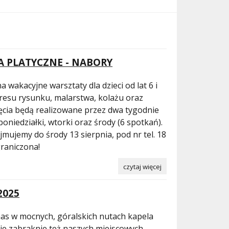
A PLATYCZNE - NABORY
 wakacyjne warsztaty dla dzieci od lat 6 i
kresu rysunku, malarstwa, kolażu oraz
jęcia będą realizowane przez dwa tygodnie
oniedziałki, wtorki oraz środy (6 spotkań).
jmujemy do środy 13 sierpnia, pod nr tel. 18
graniczona!
czytaj więcej
2025
nas w mocnych, góralskich nutach kapela
Nie zabraknie też naszych miejscowych