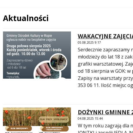
Aktualności
Treść
WAKACYJNE ZAJĘCI
05.08.2025 9:17
Serdecznie zapraszamy na
młodzieży do lat 18 z za
grafiki warsztatowej. Za
od 18 sierpnia w GOK: w p
Zapisy na warsztaty przy
353 06 11. Ilość miejsc o
DOŻYNKI GMINNE 
04.08.2025 15:44
W tym roku zagrają dla 
JONTKI i zespół JEDLA. 