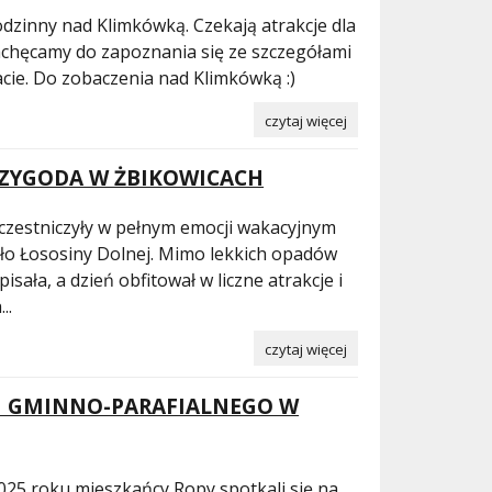
dzinny nad Klimkówką. Czekają atrakcje dla
Zachęcamy do zapoznania się ze szczegółami
cie. Do zobaczenia nad Klimkówką :)
czytaj więcej
ZYGODA W ŻBIKOWICACH
i uczestniczyły w pełnym emocji wakacyjnym
oło Łososiny Dolnej. Mimo lekkich opadów
ała, a dzień obfitował w liczne atrakcje i
..
czytaj więcej
NU GMINNO-PARAFIALNEGO W
025 roku mieszkańcy Ropy spotkali się na