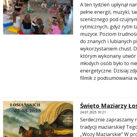
A ten tydzień upłynął na
pełne energii, muzyki, ta
scenicznego pod czujnym
rytmicznych, gdyż rytm t
muzyce. Poziom trudności
do znanych i lubianych p
wykorzystaniem chust. D
którym wykonany utwór n
młodych osób było to nie
energetyczne. Dzisiaj zdj
filmik z podsumowania 
Święto Maziarzy Ło
24.07.2025 10:21
Serdecznie zapraszamy n
tradycji maziarskiej! Te
„Wozy Maziarskie” W pro