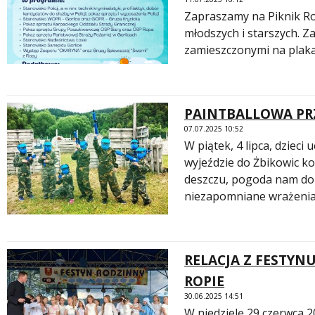
Zapraszamy na Piknik Ro
młodszych i starszych. 
zamieszczonymi na plaka
PAINTBALLOWA PR
07.07.2025 10:52
W piątek, 4 lipca, dziec
wyjeździe do Żbikowic k
deszczu, pogoda nam dopis
niezapomniane wrażenia.
RELACJA Z FESTY
ROPIE
30.06.2025 14:51
W niedzielę 29 czerwca 2