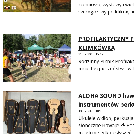
rzemiosła, wystawy i wiel
szczegółowy po kliknięci
PROFILAKTYCZNY 
KLIMKÓWKĄ
21.07.2025 15:02
Rodzinny Piknik Profila
mnie bezpieczeństwo w l
ALOHA SOUND hawaj
instrumentów perk
18.07.2025 10:08
Ukulele w dłoń, perkusja
słoneczne Hawaje! 🌴 Po
mogli nie tylko usłyszeć