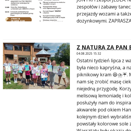
zespołów i zabawy tanec
przejazdy wozami a takż
dożynkowymi. ZAPRASZ
Z NATURA ZA PAN 
04.08.2025 15:32
Ostatni tydzień lipca z 
była nieco kapryśna, a n
piknikowy kram 😆⛈️☔. 
nam się zrobić masę ciek
niejedną przygodę. Korz
melisową lemoniadę i ko
posłużyły nam do inspir
akwarele pod okiem Hani 
kolejnym dzień wybraliśm
powstały kolorowe sole z
Warsztaty były okazją do