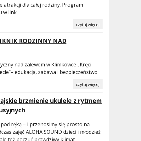
e atrakcji dla całej rodziny. Program
u w link
czytaj więcej
PIKNIK RODZINNY NAD
ktyczny nad zalewem w Klimkówce „Kręci
ecie”– edukacja, zabawa i bezpieczeństwo.
czytaj więcej
skie brzmienie ukulele z rytmem
usyjnych
 pod ręką – i przenosimy się prosto na
dczas zajęć ALOHA SOUND dzieci i młodzież
, ale też poczuć prawdziwy klimat