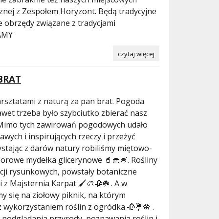
znej z Zespołem Horyzont. Będą tradycyjne
e obrzędy związane z tradycjami
AMY
czytaj więcej
BRAT
warsztatami z naturą za pan brat. Pogoda
awet trzeba było szybciutko zbierać nasz
Mimo tych zawirowań pogodowych udało
awych i inspirujących rzeczy i przeżyć
ystając z darów natury robiliśmy miętowo-
lorowe mydełka glicerynowe 🥤🧁🍧. Rośliny
acji rysunkowych, powstały botaniczne
z Majsternia Karpat 🖌️🎨🥀☘️ . A w
y się na ziołowy piknik, na którym
 wykorzystaniem roślin z ogródka 🥀💐🌼 .
 podglądania przyrody, poznawania roślin i