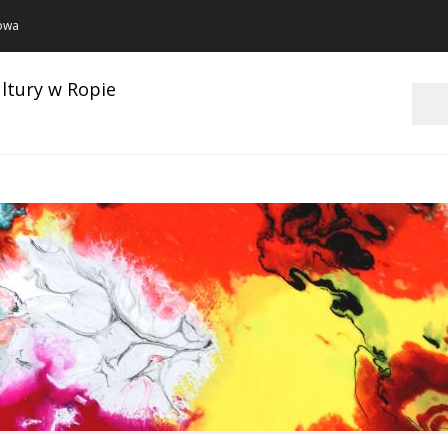
towa
ltury w Ropie
Szukaj