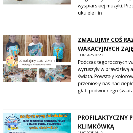
wyspiarskiej muzyki. Prz
ukulele i in
ZMALUJMY COŚ RA
WAKACYJNYCH ZAJ
11.07.2025 16:23
Podczas tegorocznych wa
wyruszyły w prawdziwą a
świata. Powstały kolorow
przeniosły nas nad ciepłe
głąb podwodnego świata.
PROFILAKTYCZNY 
KLIMKÓWKĄ
11.07.2025 16:12