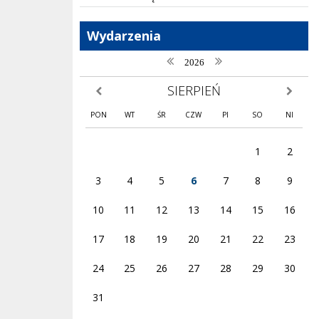
Wydarzenia
poprzedni rok
następny rok
2026
SIERPIEŃ
poprzedni miesiąc
następny
PON
WT
ŚR
CZW
PI
SO
NI
1
2
3
4
5
6
7
8
9
10
11
12
13
14
15
16
17
18
19
20
21
22
23
24
25
26
27
28
29
30
31